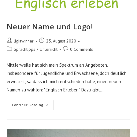
Neuer Name und Logo!
Post
Post
ligiawinner
25. August 2020
author:
published:
Post
Post
Sprachtipps
/
Unterricht
0 Comments
category:
comments:
Mittlerweile hat sich mein Spektrum an Angeboten,
insbesondere für Jugendliche und Erwachsene, doch deutlich
erweitert, sa dass ich mich entschieden habe, einen neuen
Namen zu wählen: "Englisch Erleben". Dazu gibt…
Neuer
Continue Reading
Name
Und
Logo!