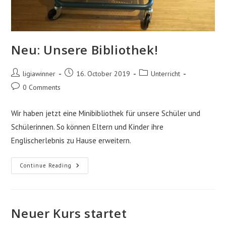
Neu: Unsere Bibliothek!
Post
Post
Post
ligiawinner
16. October 2019
Unterricht
author:
published:
category:
Post
0 Comments
comments:
Wir haben jetzt eine Minibibliothek für unsere Schüler und
Schülerinnen. So können Eltern und Kinder ihre
Englischerlebnis zu Hause erweitern.
Neu:
Continue Reading
Unsere
Bibliothek!
Neuer Kurs startet