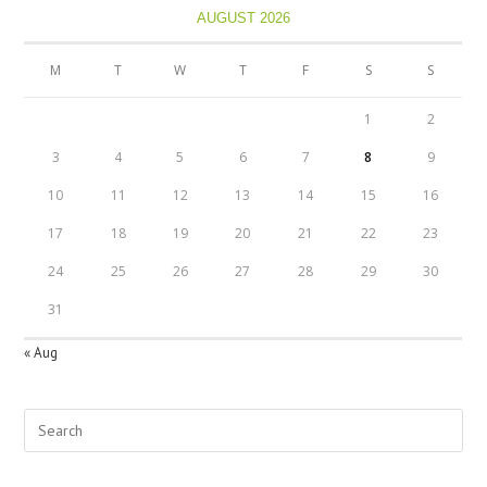
AUGUST 2026
M
T
W
T
F
S
S
1
2
3
4
5
6
7
8
9
10
11
12
13
14
15
16
17
18
19
20
21
22
23
24
25
26
27
28
29
30
31
« Aug
Pre
Esc
to