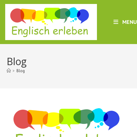
Skip
to
content
MENU
Blog
>
Blog