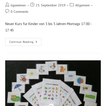
Post
Post
Post
ligiawinner
25. September 2019
Allgemein
author:
published:
category:
Post
0 Comments
comments:
Neuer Kurs für Kinder von 3 bis 5 Jahren Montags 17:00 -
17:45
Neuer
Continue Reading
Kurs
Startet