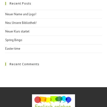
Recent Posts
clo
the
Neuer Name und Logo!
sea
pan
Neu: Unsere Bibliothek!
Neuer Kurs startet
Spring Bingo
Easter time
Recent Comments