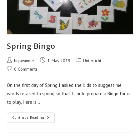
Spring Bingo
Post
Post
Post
ligiawinner
1. May 2019
Unterricht
author:
published:
category:
Post
0 Comments
comments:
On the first day of Spring I asked the Kids to suggest me
words related to spring so that I could prepare a Bingo for us
to play. Here is…
Spring
Continue Reading
Bingo