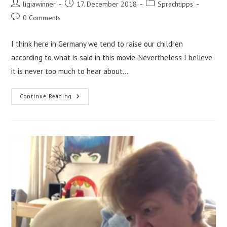
Post
Post
Post
ligiawinner
17. December 2018
Sprachtipps
author:
published:
category:
Post
0 Comments
comments:
I think here in Germany we tend to raise our children
according to what is said in this movie. Nevertheless I believe
it is never too much to hear about…
Forget
Continue Reading
Flashcards
–
Give
Sticks
To
Your
Kid!