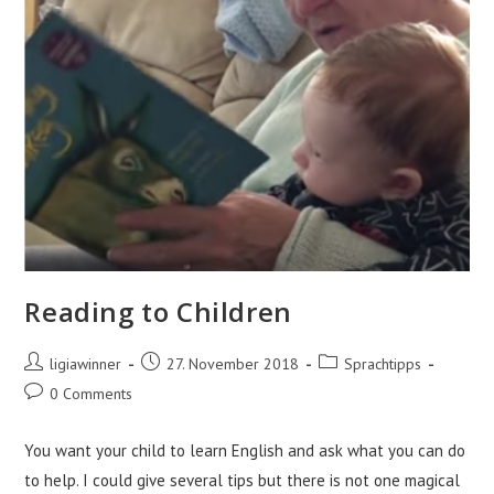
Reading to Children
Post
Post
Post
ligiawinner
27. November 2018
Sprachtipps
author:
published:
category:
Post
0 Comments
comments:
You want your child to learn English and ask what you can do
to help. I could give several tips but there is not one magical