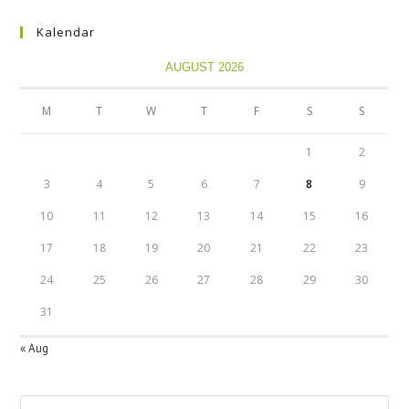
Kalendar
AUGUST 2026
M
T
W
T
F
S
S
1
2
3
4
5
6
7
8
9
10
11
12
13
14
15
16
17
18
19
20
21
22
23
24
25
26
27
28
29
30
31
« Aug
Pre