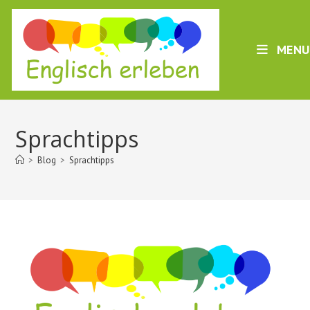
Skip
to
content
MENU
Sprachtipps
>
Blog
>
Sprachtipps