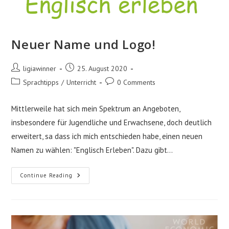
Neuer Name und Logo!
Post
Post
ligiawinner
25. August 2020
author:
published:
Post
Post
Sprachtipps
/
Unterricht
0 Comments
category:
comments:
Mittlerweile hat sich mein Spektrum an Angeboten,
insbesondere für Jugendliche und Erwachsene, doch deutlich
erweitert, sa dass ich mich entschieden habe, einen neuen
Namen zu wählen: "Englisch Erleben". Dazu gibt…
Neuer
Continue Reading
Name
Und
Logo!