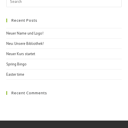
Esc
to
Recent Posts
clo
the
Neuer Name und Logo!
sea
pan
Neu: Unsere Bibliothek!
Neuer Kurs startet
Spring Bingo
Easter time
Recent Comments